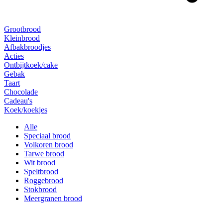
Grootbrood
Kleinbrood
Afbakbroodjes
Acties
Ontbijtkoek/cake
Gebak
Taart
Chocolade
Cadeau's
Koek/koekjes
Alle
Speciaal brood
Volkoren brood
Tarwe brood
Wit brood
Speltbrood
Roggebrood
Stokbrood
Meergranen brood