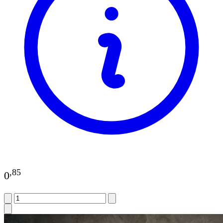
,
85
0