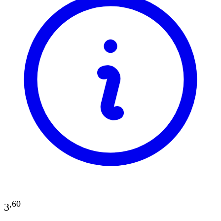
,
60
3