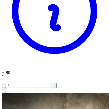
,
90
3