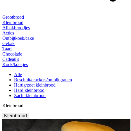
Grootbrood
Kleinbrood
Afbakbroodjes
Acties
Ontbijtkoek/cake
Gebak
Taart
Chocolade
Cadeau's
Koek/koekjes
Alle
Beschuit/crackers/ontbijtgranen
Hartig/zoet kleinbrood
Hard kleinbrood
Zacht kleinbrood
Kleinbrood
Kleinbrood