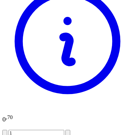
,
70
0