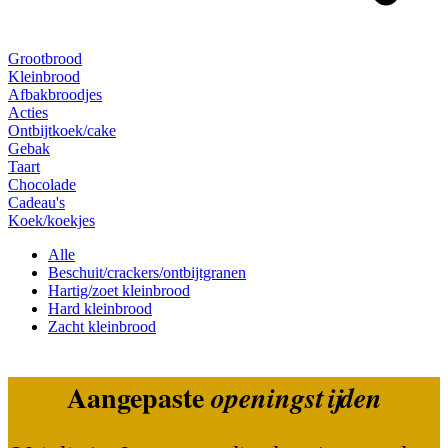
Grootbrood
Kleinbrood
Afbakbroodjes
Acties
Ontbijtkoek/cake
Gebak
Taart
Chocolade
Cadeau's
Koek/koekjes
Alle
Beschuit/crackers/ontbijtgranen
Hartig/zoet kleinbrood
Hard kleinbrood
Zacht kleinbrood
Aangepaste
openingstijden