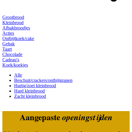
Grootbrood
Kleinbrood
Afbakbroodjes
Acties
Ontbijtkoek/cake
Gebak
Taart
Chocolade
Cadeau's
Koek/koekjes
Alle
Beschuit/crackers/ontbijtgranen
Hartig/zoet kleinbrood
Hard kleinbrood
Zacht kleinbrood
Aangepaste
openingstijden