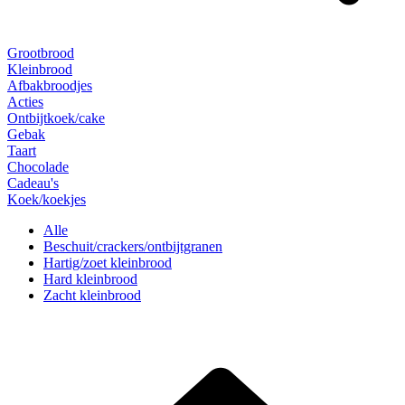
Grootbrood
Kleinbrood
Afbakbroodjes
Acties
Ontbijtkoek/cake
Gebak
Taart
Chocolade
Cadeau's
Koek/koekjes
Alle
Beschuit/crackers/ontbijtgranen
Hartig/zoet kleinbrood
Hard kleinbrood
Zacht kleinbrood